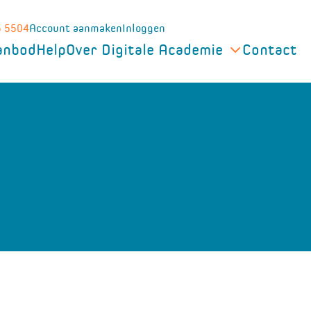
5 5504
Account aanmaken
Inloggen
anbod
Help
Over Digitale Academie
Contact