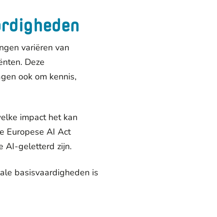
aardigheden
ingen variëren van
iënten. Deze
agen ook om kennis,
welke impact het kan
e Europese AI Act
AI-geletterd zijn.
tale basisvaardigheden is