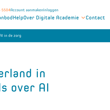
5 5504
Account aanmaken
Inloggen
anbod
Help
Over Digitale Academie
Contact
I in de zorg
rland in
s over AI