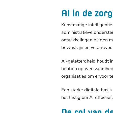
AI in de zor
Kunstmatige intelligentie
administratieve onderste
ontwikkelingen bieden m
bewustzijn en verantwoor
AI-geletterdheid houdt in
hebben op werkzaamheden
organisaties om ervoor t
Een sterke digitale basi
het lastig om AI effectief
De rol van d