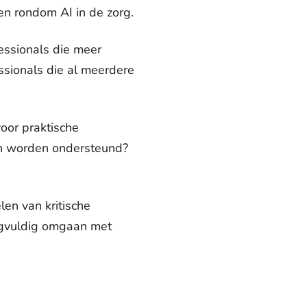
en rondom AI in de zorg.
essionals die meer
sionals die al meerdere
oor praktische
en worden ondersteund?
en van kritische
rgvuldig omgaan met