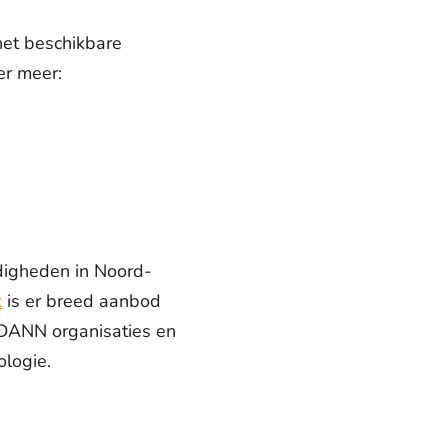
het beschikbare
er meer:
digheden in Noord-
k
is er breed aanbod
 DANN organisaties en
ologie.