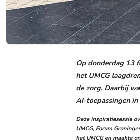
Op donderdag 13 fe
het UMCG laagdrempe
de zorg. Daarbij w
AI-toepassingen in 
Deze inspiratiesessie o
UMCG, Forum Groningen e
het UMCG en maakte ond